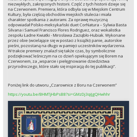
niezwykłych, zakręconych historii. Część z tych historii dzieje się
na Czerwonem. Premiera, która odbyła się w Miejskim Centrum
Kultury, była częścią obchodów miejskich stulecia i miała
charakter spotkania z autorami. Za oprawę muzyczną
odpowiadał Polsko-meksykański duet CorNatura – Sylwia Basta
Silvana i Samuel Francisco Flores Rodriguez, oraz wokalistka
zespołu Ładne Kwiatki - Mirosława Zaziąbło-Hubiak. Wykonane
przez obie (wcielające się w postaci z książki) panie, autorskie
pieśni, pozostaną na długo w pamięci uczestników wydarzenia.
W trakcie premiery znalazł się także czas, by symbolicznie
podziękować leśniczym na co dzień opiekującym się Borem na
Czerwonem, za „wsparcie i pielęgnowanie dziedzictwa
przyrodniczego, które stało się inspiracją do tej publikacji”.
Poniżej link do utworu „Czarownice z Boru na Czerwonem”
https://youtu.be/BHMTjHbPsB8?si=GMzDj3qiJgQHwhhr