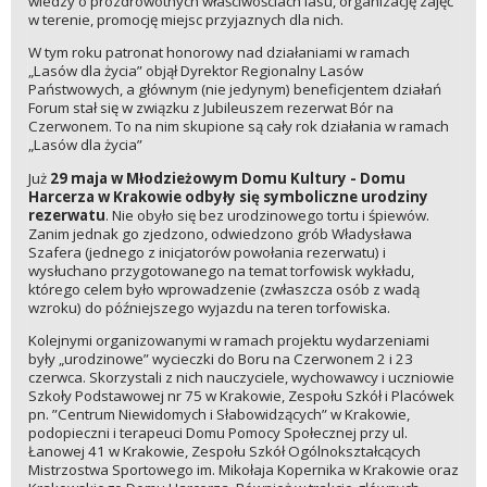
wiedzy o prozdrowotnych właściwościach lasu, organizację zajęć
w terenie, promocję miejsc przyjaznych dla nich.
W tym roku patronat honorowy nad działaniami w ramach
„Lasów dla życia” objął Dyrektor Regionalny Lasów
Państwowych, a głównym (nie jedynym) beneficjentem działań
Forum stał się w związku z Jubileuszem rezerwat Bór na
Czerwonem. To na nim skupione są cały rok działania w ramach
„Lasów dla życia”
Już
29 maja w Młodzieżowym Domu Kultury - Domu
Harcerza w Krakowie odbyły się symboliczne urodziny
rezerwatu
. Nie obyło się bez urodzinowego tortu i śpiewów.
Zanim jednak go zjedzono, odwiedzono grób Władysława
Szafera (jednego z inicjatorów powołania rezerwatu) i
wysłuchano przygotowanego na temat torfowisk wykładu,
którego celem było wprowadzenie (zwłaszcza osób z wadą
wzroku) do późniejszego wyjazdu na teren torfowiska.
Kolejnymi organizowanymi w ramach projektu wydarzeniami
były „urodzinowe” wycieczki do Boru na Czerwonem 2 i 23
czerwca. Skorzystali z nich nauczyciele, wychowawcy i uczniowie
Szkoły Podstawowej nr 75 w Krakowie, Zespołu Szkół i Placówek
pn. ”Centrum Niewidomych i Słabowidzących” w Krakowie,
podopieczni i terapeuci Domu Pomocy Społecznej przy ul.
Łanowej 41 w Krakowie, Zespołu Szkół Ogólnokształcących
Mistrzostwa Sportowego im. Mikołaja Kopernika w Krakowie oraz