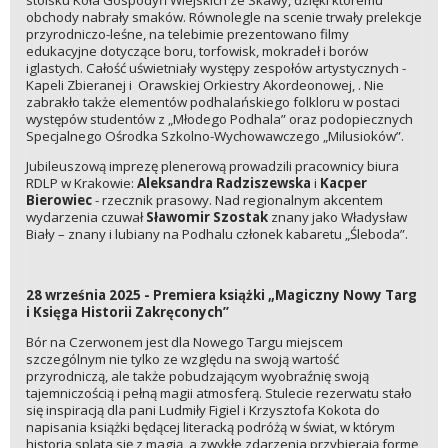
obchody nabrały smaków. Równolegle na scenie trwały prelekcje
przyrodniczo-leśne, na telebimie prezentowano filmy
edukacyjne dotyczące boru, torfowisk, mokradeł i borów
iglastych. Całość uświetniały występy zespołów artystycznych -
Kapeli Zbieranej i Orawskiej Orkiestry Akordeonowej, . Nie
zabrakło także elementów podhalańskiego folkloru w postaci
występów studentów z „Młodego Podhala” oraz podopiecznych
Specjalnego Ośrodka Szkolno-Wychowawczego „Milusioków”.
Jubileuszową imprezę plenerową prowadzili pracownicy biura
RDLP w Krakowie:
Aleksandra Radziszewska
i
Kacper
Bierowiec
- rzecznik prasowy. Nad regionalnym akcentem
wydarzenia czuwał
Sławomir
Szostak
znany jako Władysław
Biały – znany i lubiany na Podhalu członek kabaretu „Śleboda”.
28 września 2025 - Premiera książki „Magiczny Nowy Targ
i Księga Historii Zakręconych”
Bór na Czerwonem jest dla Nowego Targu miejscem
szczególnym nie tylko ze względu na swoją wartość
przyrodniczą, ale także pobudzającym wyobraźnię swoją
tajemniczością i pełną magii atmosferą. Stulecie rezerwatu stało
się inspiracją dla pani Ludmiły Figiel i Krzysztofa Kokota do
napisania książki będącej literacką podróżą w świat, w którym
historia splata się z magią, a zwykłe zdarzenia przybierają formę