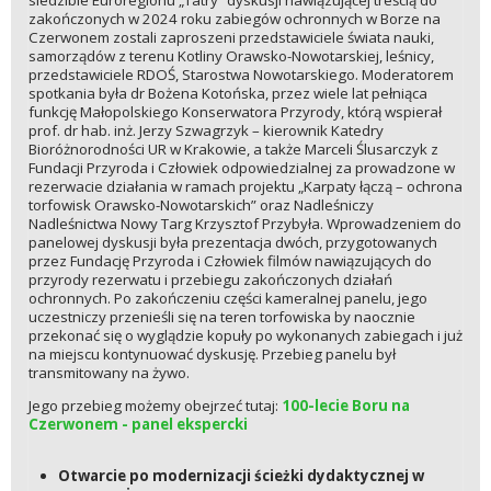
zakończonych w 2024 roku zabiegów ochronnych w Borze na
Czerwonem zostali zaproszeni przedstawiciele świata nauki,
samorządów z terenu Kotliny Orawsko-Nowotarskiej, leśnicy,
przedstawiciele RDOŚ, Starostwa Nowotarskiego. Moderatorem
spotkania była dr Bożena Kotońska, przez wiele lat pełniąca
funkcję Małopolskiego Konserwatora Przyrody, którą wspierał
prof. dr hab. inż. Jerzy Szwagrzyk – kierownik Katedry
Bioróżnorodności UR w Krakowie, a także Marceli Ślusarczyk z
Fundacji Przyroda i Człowiek odpowiedzialnej za prowadzone w
rezerwacie działania w ramach projektu „Karpaty łączą – ochrona
torfowisk Orawsko-Nowotarskich” oraz Nadleśniczy
Nadleśnictwa Nowy Targ Krzysztof Przybyła. Wprowadzeniem do
panelowej dyskusji była prezentacja dwóch, przygotowanych
przez Fundację Przyroda i Człowiek filmów nawiązujących do
przyrody rezerwatu i przebiegu zakończonych działań
ochronnych. Po zakończeniu części kameralnej panelu, jego
uczestniczy przenieśli się na teren torfowiska by naocznie
przekonać się o wyglądzie kopuły po wykonanych zabiegach i już
na miejscu kontynuować dyskusję. Przebieg panelu był
transmitowany na żywo.
Jego przebieg możemy obejrzeć tutaj:
100-lecie Boru na
Czerwonem - panel ekspercki
Otwarcie po modernizacji ścieżki dydaktycznej w