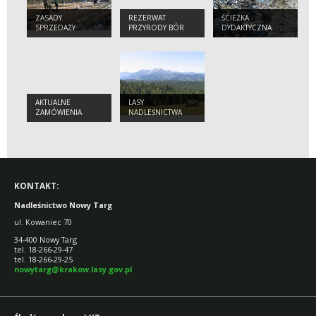
ZASADY
REZERWAT
ŚCIEŻKA
SPRZEDAŻY
PRZYRODY BÓR
DYDAKTYCZNA
DREWNA,
NA CZERWONEM
"BÓR NA
SADZONEK I
CZERWONEM"
CHOINEK
AKTUALNE
LASY
ZAMÓWIENIA
NADLEŚNICTWA
KONTAKT:
Nadleśnictwo Nowy Targ
ul. Kowaniec 70
34-400 Nowy Targ
tel. 18-266-29-47
tel. 18-266-29-25
nowytarg@krakow.lasy.gov.pl