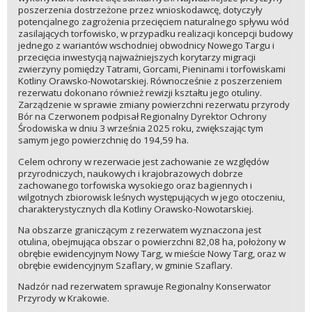
poszerzenia dostrzeżone przez wnioskodawcę, dotyczyły
potencjalnego zagrożenia przecięciem naturalnego spływu wód
zasilających torfowisko, w przypadku realizacji koncepcji budowy
jednego z wariantów wschodniej obwodnicy Nowego Targu i
przecięcia inwestycją najważniejszych korytarzy migracji
zwierzyny pomiędzy Tatrami, Gorcami, Pieninami i torfowiskami
Kotliny Orawsko-Nowotarskiej. Równocześnie z poszerzeniem
rezerwatu dokonano również rewizji kształtu jego otuliny.
Zarządzenie w sprawie zmiany powierzchni rezerwatu przyrody
Bór na Czerwonem podpisał Regionalny Dyrektor Ochrony
Środowiska w dniu 3 września 2025 roku, zwiększając tym
samym jego powierzchnię do 194,59 ha.
Celem ochrony w rezerwacie jest zachowanie ze względów
przyrodniczych, naukowych i krajobrazowych dobrze
zachowanego torfowiska wysokiego oraz bagiennych i
wilgotnych zbiorowisk leśnych występujących w jego otoczeniu,
charakterystycznych dla Kotliny Orawsko-Nowotarskiej.
Na obszarze graniczącym z rezerwatem wyznaczona jest
otulina, obejmująca obszar o powierzchni 82,08 ha, położony w
obrębie ewidencyjnym Nowy Targ, w mieście Nowy Targ, oraz w
obrębie ewidencyjnym Szaflary, w gminie Szaflary.
Nadzór nad rezerwatem sprawuje Regionalny Konserwator
Przyrody w Krakowie.