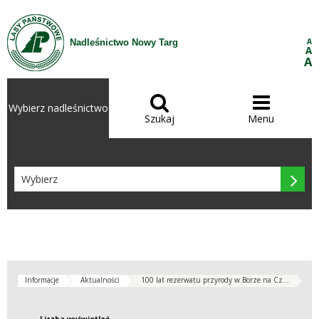
Przejdź do treści
A
Nadleśnictwo Nowy Targ
A
A


Wybierz nadleśnictwo
Szukaj
Menu

Informacje
Aktualności
100 lat rezerwatu przyrody w Borze na Cz...
Liczba wyświetleń