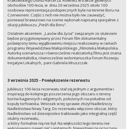
Krakowskiego Domu Harcerza. Również w trakcie głównych
obchodów 100-lecia, w dniu 26 września 2025 około 100
osobowa reprezentacja podopiecznych była na terenie Boru na
Czerwonem. Części z nich nie można było nie zauważyć,
ponieważ brawurowo na scenie wykonali napisaną specjalnie z
okazji jubileuszu „Pieśń dla Boru”.
Ostatnim akcentem „Lasów dla życia” związanym ze stuleciem
będzie przygotowywany przez Forum film dokumentalny
poświęcony temu wyjątkowemu miejscu realizowany w ramach
programu Województwa Małopolskiego „Filmoteka Małopolska.
Autorką scenariusza i równocześnie realizatorką filmu jest znana
dokumentalistka, równocześnie wolontariuszka Forum Rozwoju
Inicjatyw Lokalnych, pani Gabriela Mruszczak.
3 września 2025 - Powiększenie rezerwatu
Jubileusz 100-lecia rezerwatu stał się jednym z argumentów i
inspiracją do kolejnego poszerzenia jego obszaru o tereny
borów bagiennych i wilgotnych, położonych na południe od
kopuły torfowiska. Wniosek w tej sprawie złożył Nadleśniczy
Nadleśnictwa Nowy Targ. Do rezerwatu włączono obszar, który
Nadleśnictwo od dziesięcioleci traktowało jako integralną część
otuliny rezerwatu,
a który formalnie nią nie był. Na większości tego terenu nie
wykonywano nawet cięć sanitarnych. Najważniejsze przyczyny