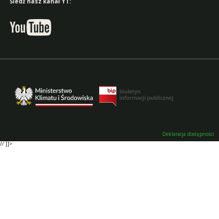
Śledź nasz kanał YT:
Deklaracja dostępności
// ]]>