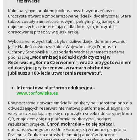
rezerwacie
Kulminacyjnym punktem jubileuszowych wydarzeń było
uroczyste otwarcie zmodernizowanej ścieżki dydaktycznej. Stare
tablice zostały zamienione nowymi, pełnymi przyjaznej dla
najmłodszych, ale interesującej dla dorosłych, infografiki
opracowanej przez Sylwię Jaskierską.
Wykonanie nowych tablic było możliwe dzięki dofinansowaniu,
jakie Nadleśnictwo uzyskało z Wojewódzkiego Funduszu
Ochrony Środowiska i Gospodarki Wodnej w ramach zadania
pod nazwą
„Modernizacja ścieżki dydaktycznej w
Rezerwacie „Bór na Czerwonem”, wraz z przygotowaniem
edukacyjnej gry terenowej w ramach obchodów
jubileuszu 100-lecia utworzenia rezerwatu”.
Internetowa platforma edukacyjna -
www.torfowiska.eu
Równocześnie z otwarciem ścieżki edukacyjnej, udostępniono dla
odwiedzających rezerwat internetową platformę edukacyjną. Po
wczytaniu znajdującego się na początku ścieżki edukacyjnej kodu
QR, znajdziemy się na platformie edukacyjnej, będącej
rezultatem projektu
Chroń mokradła – to się opłaca!
,
dofinansowanego przez Unię Europejską w ramach programu
Erasmus+ Edukacja dorosłych. Ambicją autorów koncepcji
platformy jest upowszechnienie wiedzy o torfowiskach Podhala i