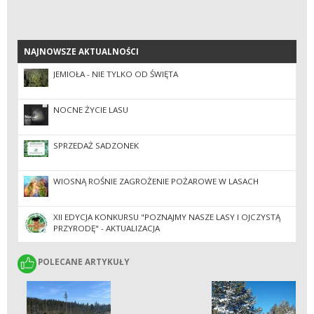
NAJNOWSZE AKTUALNOŚCI
NAJNOWSZE AKTUALNOŚCI
JEMIOŁA - NIE TYLKO OD ŚWIĘTA
NOCNE ŻYCIE LASU
SPRZEDAŻ SADZONEK
WIOSNĄ ROŚNIE ZAGROŻENIE POŻAROWE W LASACH
XII EDYCJA KONKURSU "POZNAJMY NASZE LASY I OJCZYSTĄ
PRZYRODĘ" - AKTUALIZACJA
POLECANE ARTYKUŁY
POLECANE ARTYKUŁY