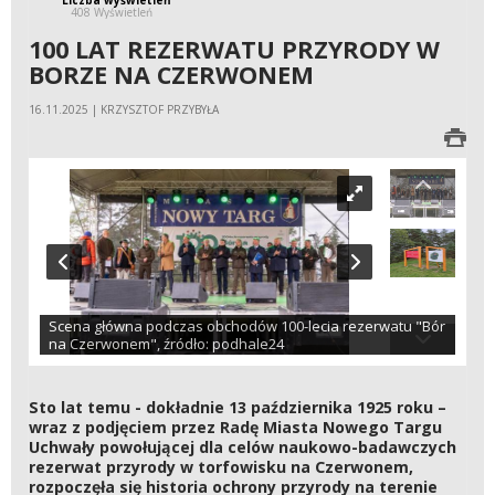
408 Wyświetleń
100 LAT REZERWATU PRZYRODY W
BORZE NA CZERWONEM
16.11.2025 | KRZYSZTOF PRZYBYŁA
Scena główna podczas obchodów 100-lecia rezerwatu "Bór
na Czerwonem", źródło: podhale24
Sto lat temu - dokładnie 13 października 1925 roku –
wraz z podjęciem przez Radę Miasta Nowego Targu
Uchwały powołującej dla celów naukowo-badawczych
rezerwat przyrody w torfowisku na Czerwonem,
rozpoczęła się historia ochrony przyrody na terenie