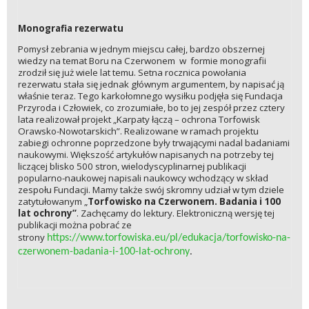
Monografia rezerwatu
Pomysł zebrania w jednym miejscu całej, bardzo obszernej
wiedzy na temat Boru na Czerwonem w formie monografii
zrodził się już wiele lat temu. Setna rocznica powołania
rezerwatu stała się jednak głównym argumentem, by napisać ją
właśnie teraz. Tego karkołomnego wysiłku podjęła się Fundacja
Przyroda i Człowiek, co zrozumiałe, bo to jej zespół przez cztery
lata realizował projekt „Karpaty łączą – ochrona Torfowisk
Orawsko-Nowotarskich”. Realizowane w ramach projektu
zabiegi ochronne poprzedzone były trwającymi nadal badaniami
naukowymi. Większość artykułów napisanych na potrzeby tej
liczącej blisko 500 stron, wielodyscyplinarnej publikacji
popularno-naukowej napisali naukowcy wchodzący w skład
zespołu Fundacji. Mamy także swój skromny udział w tym dziele
zatytułowanym „
Torfowisko na Czerwonem. Badania i 100
lat ochrony”
. Zachęcamy do lektury. Elektroniczną wersję tej
publikacji można pobrać ze
strony
https://www.torfowiska.eu/pl/edukacja/torfowisko-na-
czerwonem-badania-i-100-lat-ochrony
.