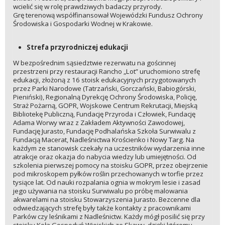
wcielić się w rolę prawdziwych badaczy przyrody.
Grę terenową współfinansował Wojewódzki Fundusz Ochrony
Środowiska i Gospodarki Wodnej w Krakowie.
Strefa przyrodniczej edukacji
W bezpośrednim sąsiedztwie rezerwatu na gościnnej
przestrzeni przy restauracji Rancho „Lot” uruchomiono strefę
edukacji, złożoną z 16 stoisk edukacyjnych przygotowanych
przez Parki Narodowe (Tatrzański, Gorczański, Babiogórski,
Pieniński), Regionalną Dyrekcję Ochrony Środowiska, Policję,
Straż Pożarną, GOPR, Wojskowe Centrum Rekrutacji, Miejską
Bibliotekę Publiczną, Fundację Przyroda i Człowiek, Fundację
Adama Worwy wraz z Zakładem Aktywności Zawodowej,
Fundację Jurasto, Fundację Podhalańska Szkoła Surwiwalu z
Fundacją Macerat, Nadleśnictwa Krościenko i Nowy Targ. Na
każdym ze stanowisk czekały na uczestników wydarzenia inne
atrakcje oraz okazja do nabycia wiedzy lub umiejętności. Od
szkolenia pierwszej pomocy na stoisku GOPR, przez obejrzenie
pod mikroskopem pyłków roślin przechowanych w torfie przez
tysiące lat. Od nauki rozpalania ognia w mokrym lesie i zasad
jego używania na stoisku Surwiwalu po próbę malowania
akwarelami na stoisku Stowarzyszenia Jurasto. Bezcenne dla
odwiedzających strefę były także kontakty z pracownikami
Parków czy leśnikami z Nadleśnictw. Każdy mógł posilić się przy
stoisku Koła Gospodyń Wiejskich ze Skawy, dzięki któremu