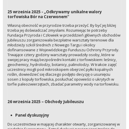
25 września 2025 - „Odkrywamy unikalne walory
torfowiska Bór na Czerwonem”
Własną obecność w przyrodzie trzeba przeżyć. By być jej bliżej
trzeba jej doświadczać zmysłami. Rozumiejąc te potrzeby
Fundacja Przyroda i Człowiek w przeddzień głównych obchodów
Jubileuszu zorganizowała bezpłatne warsztaty terenowe dla
młodzieży szkół średnich z Nowego Targu i okolicy
dofinansowane z Wojewódzkiego Funduszu Ochrony Przyrody.
Trwające cztery godziny warsztaty prowadziły osoby, które w
swojej pracy mają bezpośredni kontakt z torfowiskiem: leśnicy,
geochemicy, hydrolodzy, botanicy, palinolodzy. W trakcie zajęć
uczestnicy mogli pod mikroskopem obejrzeć pyłki kopalnych
roślin, dowiedzieć się dlaczego podjęto decyzję o usunięciu
sosen z kopuły torfowiska, posłuchać opowieści o ukrytych w
torfie paleozwierzętach, zbadać parametry wody na torfowisku.
26 września 2025 – Obchody Jubileuszu
Panel dyskusyjny
Do uczestnictwa w mającej charakter otwarty, zorganizowanej w
siedzibie Euroregionu „Tatry” dyskusji nawiązującej treścią do