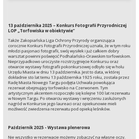
13 października 2025 – Konkurs Fotografii Przyrodniczej
LOP „Torfowiska w obiektywie”
Także Zakopiańska Liga Ochrony Przyrody organizująca
corocznie Konkurs Fotografii Przyrodniczej uznała, że w tym roku
młodzi pasjonaci fotografii, swój wysiłek i już całkiem dobry
warsztat powinni poświęcić Podhalańsko-Orawskim torfowiskom.
Nieprzypadkowo uroczyste rozstrzygnięcie Konkursu oraz
otwarcie wystawy fotografii pokonkursowej odbyło się w holu
Urzędu Miasta w dniu 13 października. Jest to data, w której
dokładnie sto lat temu 13 października 1925 roku, została przez
Radę Miasta Nowego Targu podjęta Uchwała powołująca
rezerwat obejmujący torfowisko na Czerwonem. Tym
artystycznym akcentem rozpoczęło się kolejne 100 lat rezerwatu
w Nowym Targu. Po otwarciu wystawy i wręczeniu zasłużonych
nagród w Konkursie jego laureaci oraz opiekunowie mieli
możliwość zwiedzenia rezerwatu pod opieką leśników.
Październik 2025 - Wystawa plenerowa
Nie wszystko w rezerwacie możemy zobaczyć na własne oczy.