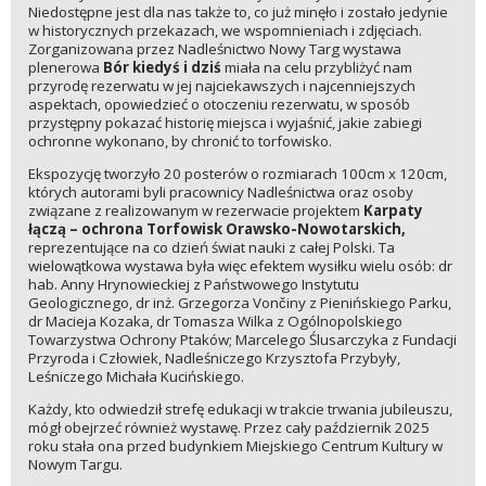
Niedostępne jest dla nas także to, co już minęło i zostało jedynie
w historycznych przekazach, we wspomnieniach i zdjęciach.
Zorganizowana przez Nadleśnictwo Nowy Targ wystawa
plenerowa
Bór kiedyś i dziś
miała na celu przybliżyć nam
przyrodę rezerwatu w jej najciekawszych i najcenniejszych
aspektach, opowiedzieć o otoczeniu rezerwatu, w sposób
przystępny pokazać historię miejsca i wyjaśnić, jakie zabiegi
ochronne wykonano, by chronić to torfowisko.
Ekspozycję tworzyło 20 posterów o rozmiarach 100cm x 120cm,
których autorami byli pracownicy Nadleśnictwa oraz osoby
związane z realizowanym w rezerwacie projektem
Karpaty
łączą – ochrona Torfowisk Orawsko-Nowotarskich,
reprezentujące na co dzień świat nauki z całej Polski. Ta
wielowątkowa wystawa była więc efektem wysiłku wielu osób: dr
hab. Anny Hrynowieckiej z Państwowego Instytutu
Geologicznego, dr inż. Grzegorza Von
iny z Pienińskiego Parku,
č
dr Macieja Kozaka, dr Tomasza Wilka z Ogólnopolskiego
Towarzystwa Ochrony Ptaków; Marcelego Ślusarczyka z Fundacji
Przyroda i Człowiek, Nadleśniczego Krzysztofa Przybyły,
Leśniczego Michała Kucińskiego.
Każdy, kto odwiedził strefę edukacji w trakcie trwania jubileuszu,
mógł obejrzeć również wystawę. Przez cały październik 2025
roku stała ona przed budynkiem Miejskiego Centrum Kultury w
Nowym Targu.