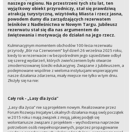
naszego regionu. Na przestrzeni tych stu lat, ten
wyjątkowy obiekt przyrodniczy, stał się prawdziwą
atrakcją turystyczną, wizytówką Miasta i rzecz jasna,
powodem dumy dla zarządzających rezerwatem
leśników z Nadleśnictwa w Nowym Targu. Jubileusz
rezerwatu stał się dla nas argumentem do
świętowania i motywacją do działań na jego rzecz.
Kulminacyjnym momentem obchodów 100-lecia rezerwatu
przyrody „Bór na Czerwonem” był dzień 26 września 2025 roku,
kiedy to w rezerwacie i w bezpośrednim jego sąsiedztwie odbył
się szereg wydarzeń, których zwieńczeniem było otwarcie
zmodernizowanej ścieżki edukacyjnej. Związane z Jubileuszem, a
podejmowane wspólnie z wieloma instytucjami wspierającymi
nasze działania zdarzenia, miały miejsce nie tylko w tym dniu.
Złożyły się na nie:
Cały rok - „Lasy dla życia”
„Lasy dla życia” nie są projektem nowym. Realizowane przez
Forum Rozwoju Inicjatyw Lokalnych działania mają swój początek
w 2015 roku i mają związek z misją, jakiej podjęli się
wolontariusze związani z projektem – wychodzenia naprzeciw
potrzebom osób niepełnosprawnych, poprzez propagowanie