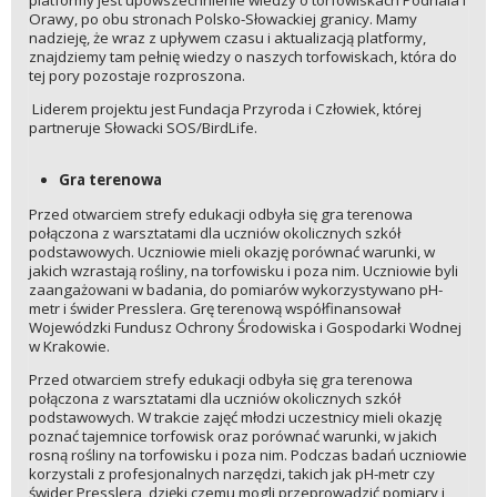
Orawy, po obu stronach Polsko-Słowackiej granicy. Mamy
nadzieję, że wraz z upływem czasu i aktualizacją platformy,
znajdziemy tam pełnię wiedzy o naszych torfowiskach, która do
tej pory pozostaje rozproszona.
Liderem projektu jest Fundacja Przyroda i Człowiek, której
partneruje Słowacki SOS/BirdLife.
Gra terenowa
Przed otwarciem strefy edukacji odbyła się gra terenowa
połączona z warsztatami dla uczniów okolicznych szkół
podstawowych. Uczniowie mieli okazję porównać warunki, w
jakich wzrastają rośliny, na torfowisku i poza nim. Uczniowie byli
zaangażowani w badania, do pomiarów wykorzystywano pH-
metr i świder Presslera. Grę terenową współfinansował
Wojewódzki Fundusz Ochrony Środowiska i Gospodarki Wodnej
w Krakowie.
Przed otwarciem strefy edukacji odbyła się gra terenowa
połączona z warsztatami dla uczniów okolicznych szkół
podstawowych. W trakcie zajęć młodzi uczestnicy mieli okazję
poznać tajemnice torfowisk oraz porównać warunki, w jakich
rosną rośliny na torfowisku i poza nim. Podczas badań uczniowie
korzystali z profesjonalnych narzędzi, takich jak pH-metr czy
świder Presslera, dzięki czemu mogli przeprowadzić pomiary i