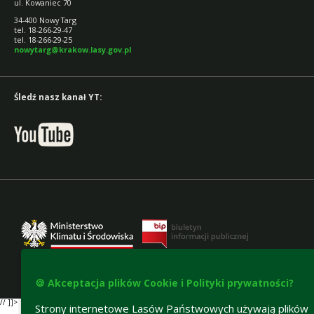
ul. Kowaniec 70
34-400 Nowy Targ
tel. 18-266-29-47
tel. 18-266-29-25
nowytarg@krakow.lasy.gov.pl
Śledź nasz kanał YT:
🍪 Akceptacja plików Cookie i Polityki prywatności?
Deklaracja dostępności
// ]]>
Strony internetowe Lasów Państwowych używają plików