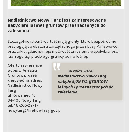
Nadleśnictwo Nowy Targ jest zainteresowane
nabyciem lasów i gruntów przeznaczonych do
zalesienia
Szczególnie istotną wartość mają grunty, które bezpośrednio
przylegają do obszaru zarządzanego przez Lasy Państwowe,
oraz takie, gdzie istnieje możliwość zniesienia współwłasności
lub regulacji przebiegu granicy polno-leśnej.
Oferty zawierające
wypis z Rejestru
W roku 2024
Gruntów proszę
Nadlesnictwo Nowy Targ
kierować na adres:
nabyło
3,09 ha
gruntów
Nadleśnictwo Nowy
leśnych i przeznaczonych do
Targ
zalesienia.
ul. Kowaniec 70
34-400 Nowy Targ
tel. 18-266-29-47
nowytarg@krakow.lasy.gov.pl