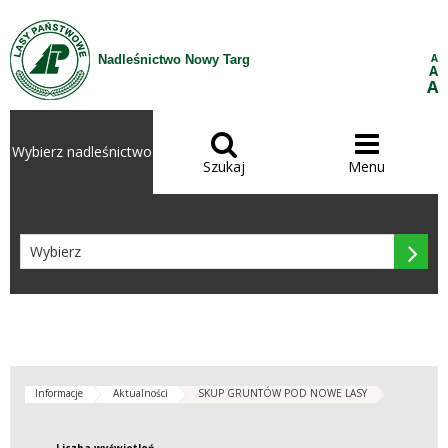
Przejdź do treści
A
Nadleśnictwo Nowy Targ
A
A


Wybierz nadleśnictwo
Szukaj
Menu

Informacje
Aktualności
SKUP GRUNTÓW POD NOWE LASY
Liczba wyświetleń