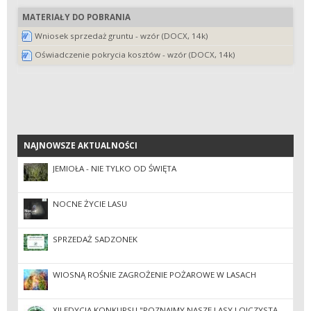
MATERIAŁY DO POBRANIA
Wniosek sprzedaż gruntu - wzór (DOCX, 14k)
Oświadczenie pokrycia kosztów - wzór (DOCX, 14k)
NAJNOWSZE AKTUALNOŚCI
NAJNOWSZE AKTUALNOŚCI
JEMIOŁA - NIE TYLKO OD ŚWIĘTA
NOCNE ŻYCIE LASU
SPRZEDAŻ SADZONEK
WIOSNĄ ROŚNIE ZAGROŻENIE POŻAROWE W LASACH
XII EDYCJA KONKURSU "POZNAJMY NASZE LASY I OJCZYSTĄ