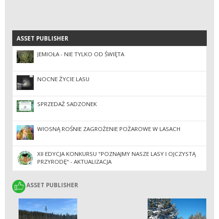
ASSET PUBLISHER
ASSET PUBLISHER
JEMIOŁA - NIE TYLKO OD ŚWIĘTA
NOCNE ŻYCIE LASU
SPRZEDAŻ SADZONEK
WIOSNĄ ROŚNIE ZAGROŻENIE POŻAROWE W LASACH
XII EDYCJA KONKURSU "POZNAJMY NASZE LASY I OJCZYSTĄ
PRZYRODĘ" - AKTUALIZACJA
ASSET PUBLISHER
ASSET PUBLISHER