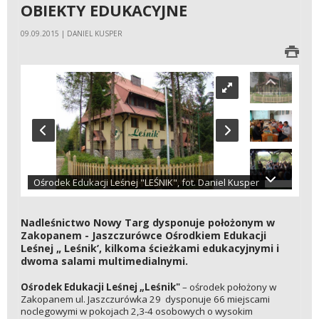
OBIEKTY EDUKACYJNE
09.09.2015 | DANIEL KUSPER
Ośrodek Edukacji Leśnej "LEŚNIK", fot. Daniel Kusper
Nadleśnictwo Nowy Targ dysponuje położonym w
Zakopanem - Jaszczurówce Ośrodkiem Edukacji
Leśnej „ Leśnik’, kilkoma ścieżkami edukacyjnymi i
dwoma salami multimedialnymi.
Ośrodek Edukacji Leśnej „Leśnik"
– ośrodek położony w
Zakopanem ul. Jaszczurówka 29 dysponuje 66 miejscami
noclegowymi w pokojach 2,3-4 osobowych o wysokim