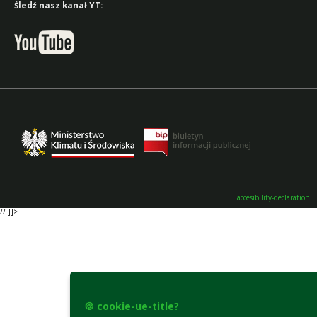
Śledź nasz kanał YT:
accesibility-declaration
// ]]>
🍪 cookie-ue-title?