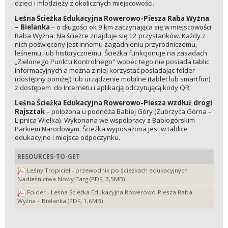
dzieci i młodzieży z okolicznych miejscowości.
Leśna Ścieżka Edukacyjna Rowerowo-Piesza Raba Wyżna
–
Bielanka
– o długości ok 9 km zaczynająca się w miejscowości
Raba Wyżna. Na ścieżce znajduje się 12 przystanków. Każdy z
nich poświęcony jest innemu zagadnieniu przyrodniczemu,
leśnemu, lub historycznemu. Ścieżka funkcjonuje na zasadach
„Zielonego Punktu Kontrolnego" wobec tego nie posiada tablic
informacyjnych a można z niej korzystać posiadając folder
(dostępny poniżej) lub urządzenie mobilne (tablet lub smartfon)
z dostępem do Internetu i aplikacją odczytującą kody QR.
Leśna Ścieżka Edukacyjna Rowerowo-Piesza
wzdłuż drogi
Rajsztak
– położona u podnóża Babiej Góry (Zubrzyca Górna –
Lipnica Wielka). Wykonana we współpracy z Babiogórskim
Parkiem Narodowym. Ścieżka wyposażona jest w tablice
edukacyjne i miejsca odpoczynku.
RESOURCES-TO-GET
Leśny Tropiciel - przewodnik po ścieżkach edukacyjnych
Nadleśnictwa Nowy Targ (PDF, 7,5MB)
Folder - Leśna Ścieżka Edukacyjna Rowerowo-Piesza Raba
Wyżna – Bielanka (PDF, 1,6MB)