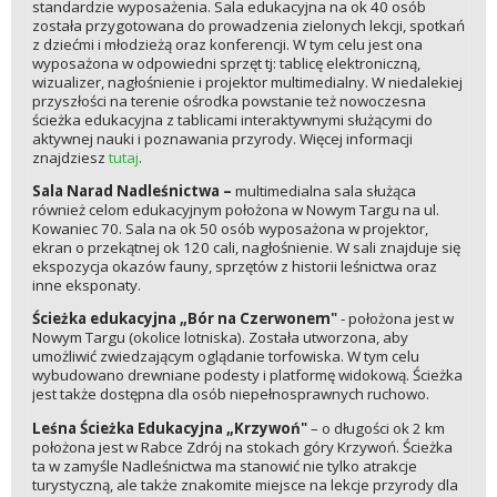
standardzie wyposażenia. Sala edukacyjna na ok 40 osób
została przygotowana do prowadzenia zielonych lekcji, spotkań
z dziećmi i młodzieżą oraz konferencji. W tym celu jest ona
wyposażona w odpowiedni sprzęt tj: tablicę elektroniczną,
wizualizer, nagłośnienie i projektor multimedialny. W niedalekiej
przyszłości na terenie ośrodka powstanie też nowoczesna
ścieżka edukacyjna z tablicami interaktywnymi służącymi do
aktywnej nauki i poznawania przyrody. Więcej informacji
znajdziesz
tutaj
.
Sala Narad Nadleśnictwa –
multimedialna sala służąca
również celom edukacyjnym położona w Nowym Targu na ul.
Kowaniec 70. Sala na ok 50 osób wyposażona w projektor,
ekran o przekątnej ok 120 cali, nagłośnienie. W sali znajduje się
ekspozycja okazów fauny, sprzętów z historii leśnictwa oraz
inne eksponaty.
Ścieżka edukacyjna „Bór na Czerwonem"
- położona jest w
Nowym Targu (okolice lotniska). Została utworzona, aby
umożliwić zwiedzającym oglądanie torfowiska. W tym celu
wybudowano drewniane podesty i platformę widokową. Ścieżka
jest także dostępna dla osób niepełnosprawnych ruchowo.
Leśna Ścieżka Edukacyjna „Krzywoń"
– o długości ok 2 km
położona jest w Rabce Zdrój na stokach góry Krzywoń. Ścieżka
ta w zamyśle Nadleśnictwa ma stanowić nie tylko atrakcje
turystyczną, ale także znakomite miejsce na lekcje przyrody dla