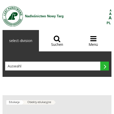
Zum Inhalt wechseln
A
A
Nadleśnictwo Nowy Targ
A
PL


select-division
Suchen
Menü

Edukacja
Obiekty edukacyjne