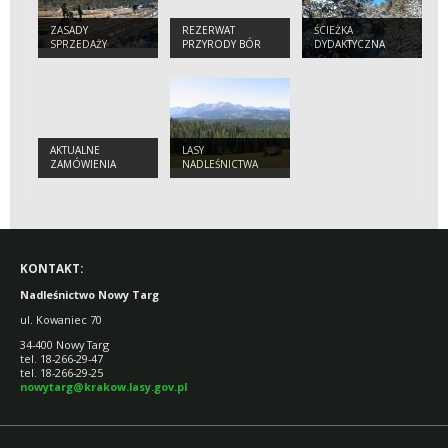
ZASADY
REZERWAT
ŚCIEŻKA
SPRZEDAŻY
PRZYRODY BÓR
DYDAKTYCZNA
DREWNA,
NA CZERWONEM
"BÓR NA
SADZONEK I
CZERWONEM"
CHOINEK
AKTUALNE
LASY
ZAMÓWIENIA
NADLEŚNICTWA
KONTAKT:
Nadleśnictwo Nowy Targ
ul. Kowaniec 70
34-400 Nowy Targ
tel. 18-266-29-47
tel. 18-266-29-25
nowytarg@krakow.lasy.gov.pl