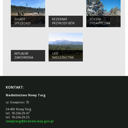
ZASADY
REZERWAT
ŚCIEŻKA
SPRZEDAŻY
PRZYRODY BÓR
DYDAKTYCZNA
DREWNA,
NA CZERWONEM
"BÓR NA
SADZONEK I
CZERWONEM"
CHOINEK
AKTUALNE
LASY
ZAMÓWIENIA
NADLEŚNICTWA
KONTAKT:
Nadleśnictwo Nowy Targ
ul. Kowaniec 70
34-400 Nowy Targ
tel. 18-266-29-47
tel. 18-266-29-25
nowytarg@krakow.lasy.gov.pl