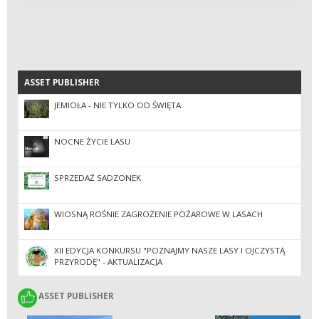
ASSET PUBLISHER
ASSET PUBLISHER
JEMIOŁA - NIE TYLKO OD ŚWIĘTA
NOCNE ŻYCIE LASU
SPRZEDAŻ SADZONEK
WIOSNĄ ROŚNIE ZAGROŻENIE POŻAROWE W LASACH
XII EDYCJA KONKURSU "POZNAJMY NASZE LASY I OJCZYSTĄ
PRZYRODĘ" - AKTUALIZACJA
ASSET PUBLISHER
ASSET PUBLISHER