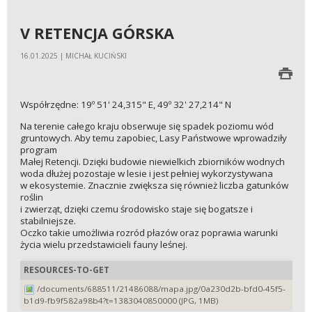
V RETENCJA GÓRSKA
16.01.2025 | MICHAŁ KUCIŃSKI
Współrzędne: 19º 51' 24,315" E, 49º 32' 27,214" N
Na terenie całego kraju obserwuje się spadek poziomu wód
gruntowych. Aby temu zapobiec, Lasy Państwowe wprowadziły
program
Małej Retencji. Dzięki budowie niewielkich zbiorników wodnych
woda dłużej pozostaje w lesie i jest pełniej wykorzystywana
w ekosystemie. Znacznie zwiększa się również liczba gatunków
roślin
i zwierząt, dzięki czemu środowisko staje się bogatsze i
stabilniejsze.
Oczko takie umożliwia rozród płazów oraz poprawia warunki
życia wielu przedstawicieli fauny leśnej.
RESOURCES-TO-GET
/documents/688511/21486088/mapa.jpg/0a230d2b-bfd0-45f5-
b1d9-fb9f582a98b4?t=1383040850000 (JPG, 1MB)