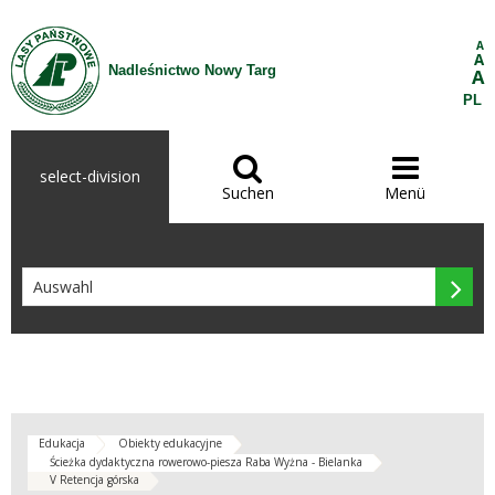
Zum Inhalt wechseln
A
A
Nadleśnictwo Nowy Targ
A
PL


select-division
Suchen
Menü

Edukacja
Obiekty edukacyjne
Ścieżka dydaktyczna rowerowo-piesza Raba Wyżna - Bielanka
V Retencja górska